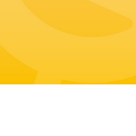
地址
客服电话
首尔特别市中区退溪路108号
+82-70-7709-1888
客服邮箱
入驻・合作咨询