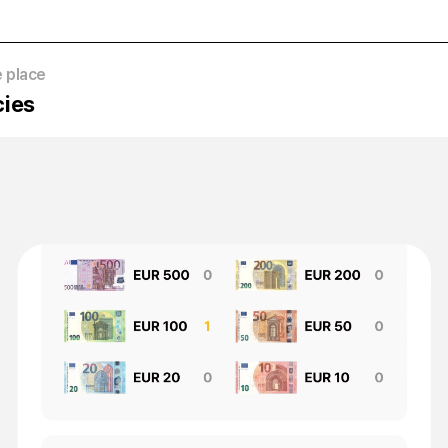
e place
cies