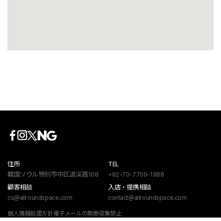
住所
TEL
韓国ソウル特別市中区退渓路108
+82-70-7709-1888
顧客相談
入店・提携相談
cs@allroundspace.com
contact@allroundspace.com
個人情報処理方針
電子メールの無断収集禁止